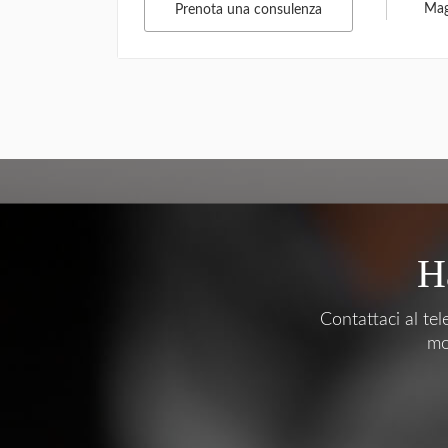
Mag
Prenota una consulenza
H
Contattaci al tel
mo