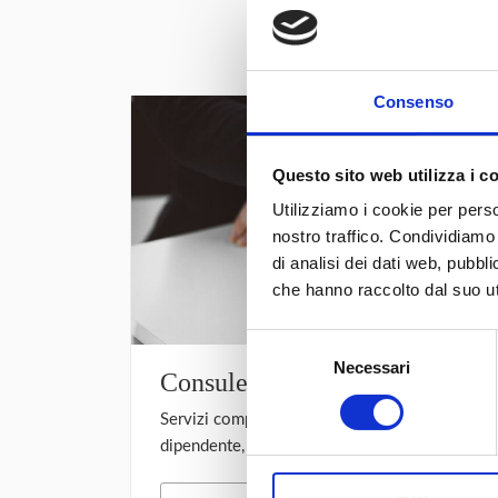
molti aspetti del
Consenso
Questo sito web utilizza i c
Utilizziamo i cookie per perso
nostro traffico. Condividiamo 
di analisi dei dati web, pubbl
che hanno raccolto dal suo uti
Selezione
Necessari
del
Consulente del lavoro
consenso
Servizi completi per l’amministrazione e la ge
dipendente, parasubordinato ed autonomo