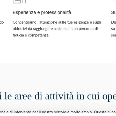
Esperienza e professionalità
Su
odo
Concentriamo l’attenzione sulle tue esigenze e sugli
Dis
obiettivi da raggiungere assieme, in un percorso di
su
fiducia e competenza
se
 le aree di attività in cui o
ione e di intervento per il nostro settore è molto ampio. Questo ci co