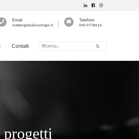
Email
Telefono
matteo@studiocernigoi.it
040 9778616
i
Contatti
 progetti