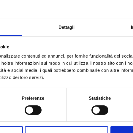
la vita lavorativa di aziende e privati, per dare risposte concrete alle
Dettagli
ookie
nalizzare contenuti ed annunci, per fornire funzionalità dei socia
inoltre informazioni sul modo in cui utilizza il nostro sito con i 
icità e social media, i quali potrebbero combinarle con altre inform
lizzo dei loro servizi.
Preferenze
Statistiche
Consulenza contra
stione del personale
Assistenza nella redazione ne
e nella scelta dei propri asse